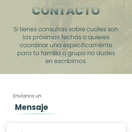
CONTACTO
Si tienes consultas sobre cuales son
las próximas fechas o quieres
coordinar una especificaménte
para tu familia o grupo no dudes
en escribirnos.
Envíanos un
Mensaje